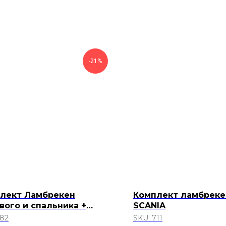
-21%
лект Ламбрекен
Комплект ламбреке
вого и спальника +
SCANIA
вые углы
82
SKU:
711