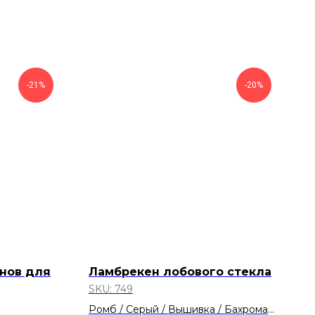
-21%
-20%
нов для
Ламбрекен лобового стекла
SKU:
749
Ромб / Серый / Вышивка / Бахрома