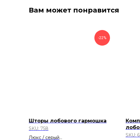
Вам может понравится
-22%
Шторы лобового гармошка
Комп
лобо
SKU:
758
боко
SKU:
6
Люкс / серый