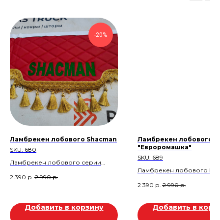
-20%
Ламбрекен лобового Shacman
Ламбрекен лобового
"Евроромашка"
SKU:
680
SKU:
689
Ламбрекен лобового серии
Ламбрекен лобового Ве
"Ромб" c вышивкой Shacman
2 390
р.
2 990
р.
Цвет: Шоколад.
Стеганная экокожа. Красная.
2 390
р.
2 990
р.
Скидка 600 руб.
Скидка 600 руб.
Добавить в корзину
Добавить в корз