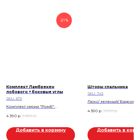
-21%
Комплект Ламбрекен
Шторы спальника
лобового + боковые углы
SKU:
743
SKU:
679
Люкс/ зеленый/ Бахрома
Комплект серии "Ромб":
Скидка 20%
4 590
р.
5 990
р.
Ламбрекен лобового + боковые
Скидка 1.400 р
4 390
р.
5 580
р.
углы ( с вышивкой Kama*).
Стеганная экокожа. Шоколад.
Скидка 1.190 руб.
Добавить в корзину
Добавить в корз