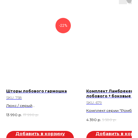
-22%
Шторы лобового гармошка
Комплект Ламбрекен
лобового + боковые уг
SKU:
758
SKU:
679
Люкс / серый
Комплект серии "Ромб":
Скидка 22%
13 990
р.
17 990
р.
Ламбрекен лобового + 
Скидка 4.000р
4 390
р.
5 580
р.
углы ( с вышивкой Kama*).
Стеганная экокожа. Шоко
Скидка 1.190 руб.
Добавить в корзину
Добавить в корз