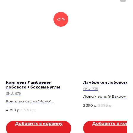
-21%
Комплект Ламбрекен
Ламбрекен лобового с
лобового + боковые углы
SKU:
735
SKU:
679
Люкс/ черный/ Бахрома
Комплект серии "Ромб":
Скидка 20%
2 390
р.
2 990
р.
Ламбрекен лобового + боковые
Скидка 600р
4 390
р.
5 580
р.
углы ( с вышивкой Kama*).
Стеганная экокожа. Шоколад.
Скидка 1.190 руб.
Добавить в корзину
Добавить в корз