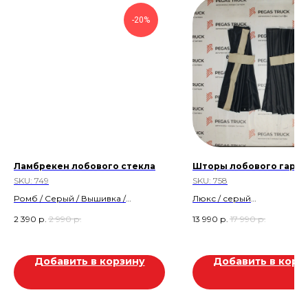
-20%
Ламбрекен лобового стекла
Шторы лобового гарм
SKU:
749
SKU:
758
Ромб / Серый / Вышивка /
Люкс / серый
Бахрома
Скидка 22%
2 390
р.
2 990
р.
13 990
р.
17 990
р.
Скидка 20%
Скидка 4.000р
Скидка 600р
Добавить в корзину
Добавить в корз