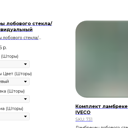
ы лобового стекла/
видуальный
 лобового стекла/
идуальный
6
р.
 (Шторы)
 Цвет (Шторы)
ка (Шторы)
Комплект ламбреке
ма (Шторы)
IVECO
SKU:
731
Ламбрекен лобового ст