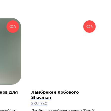
-22%
-20%
нов для
Ламбрекен лобового
Shacman
SKU:
680
екла+Углы
Ламбрекен лобового серии "Ромб" c