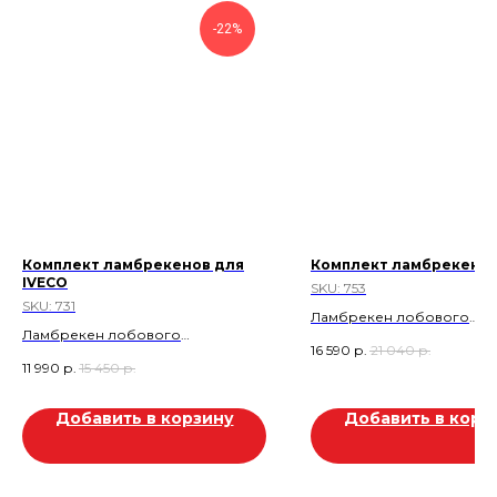
-22%
Комплект ламбрекенов для
Комплект ламбрекено
IVECO
SKU:
753
SKU:
731
Ламбрекен лобового
Ламбрекен лобового
стекла+Углы
16 590
р.
21 040
р.
стекла+Углы
боковые+Ламбрекен
11 990
р.
15 450
р.
боковые+Ламбрекен
спальника+Шторы
спальника+Шторы
спальника+Шторы
спальника+Прихваты
Добавить в корзину
Добавить в корз
лобового+Прихваты