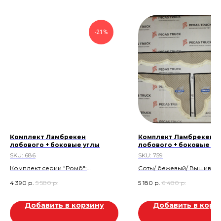
-21%
Комплект Ламбрекен
Комплект Ламбрекен
лобового + боковые углы
лобового + боковые уг
SKU:
686
SKU:
759
Комплект серии "Ромб":
Соты/ бежевый/ Вышивка/
Ламбрекен лобового ( с
Бахрома
4 390
р.
5 580
р.
5 180
р.
6 480
р.
вышивкой Сталинград) + боковые
Скидка 20%
углы удлиненные.
Скидка 1.300р
Стеганная экокожа. Черный.
Добавить в корзину
Добавить в корз
Товар находится в магази
Скидка 1.190 руб.