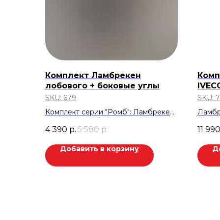
Комплект Ламбрекен
Комп
лобового + боковые углы
IVEC
SKU:
679
SKU:
7
Комплект серии "Ромб": Ламбрекен
Ламбр
лобового + боковые углы ( с
боков
4 390
р.
5 580
р.
11 99
вышивкой Kama*).
спаль
Стеганная экокожа. Шоколад.
спаль
Добавить в корзину
Д
Скидка 1.190 руб.