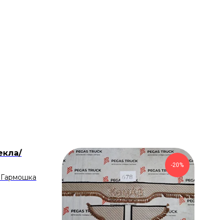
екла/
-20%
 Гармошка