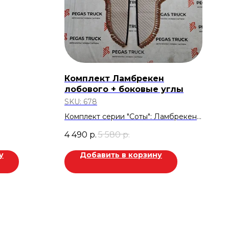
Комплект Ламбрекен
лобового + боковые углы
SKU:
678
Комплект серии "Соты": Ламбрекен
лобового ( с вышивкой ТАТАРИН) +
4 490
р.
5 580
р.
боковые углы.
Стеганный велюр. Бежевый.
у
Добавить в корзину
Скидка 1.090 руб.