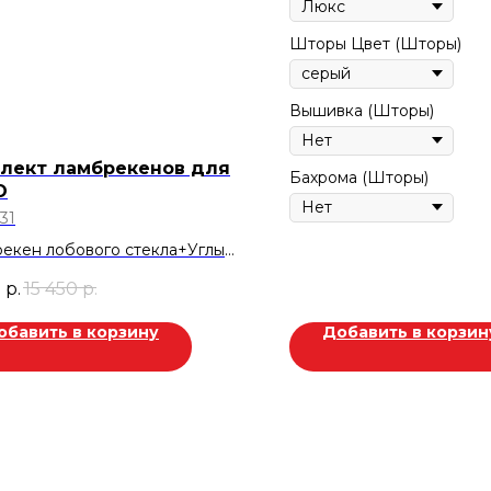
Шторы Цвет (Шторы)
Вышивка (Шторы)
лект ламбрекенов для
Бахрома (Шторы)
O
31
екен лобового стекла+Углы
ые+Ламбрекен
0
р.
15 450
р.
ника+Шторы
ника+Прихваты
обавить в корзину
Добавить в корзин