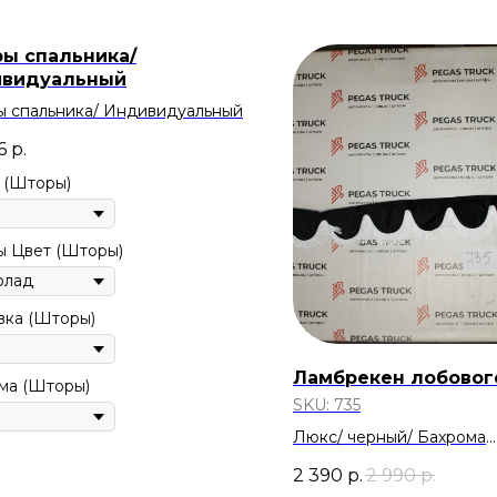
ы спальника/
видуальный
 спальника/ Индивидуальный
6
р.
 (Шторы)
 Цвет (Шторы)
ка (Шторы)
Ламбрекен лобовог
ма (Шторы)
SKU:
735
Люкс/ черный/ Бахрома
Скидка 20%
2 390
р.
2 990
р.
Скидка 600р