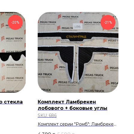
-20%
-21%
о стекла
Комплект Ламбрекен
лобового + боковые углы
SKU:
686
Комплект серии "Ромб": Ламбрекен
лобового ( с вышивкой Сталинград)