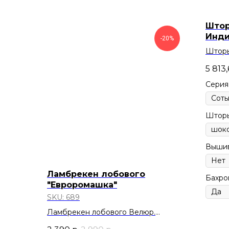
Штор
Инди
-20%
Шторы
5 813,
Серия
Шторы
Вышив
Ламбрекен лобового
Бахро
"Евроромашка"
SKU:
689
Ламбрекен лобового Велюр.
Цвет: Шоколад.