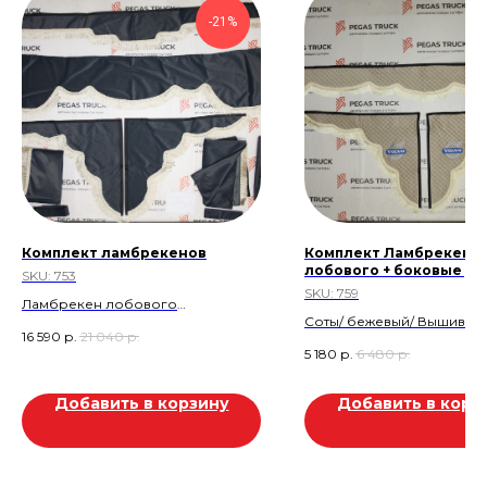
-21%
Комплект ламбрекенов
Комплект Ламбрекен
лобового + боковые уг
SKU:
753
SKU:
759
Ламбрекен лобового
Соты/ бежевый/ Вышивка/
стекла+Углы
16 590
р.
21 040
р.
Бахрома
боковые+Ламбрекен
5 180
р.
6 480
р.
Скидка 20%
спальника+Шторы
Скидка 1.300р
спальника+Шторы
Добавить в корзину
Добавить в корз
лобового+Прихваты
Товар находится в магази
Тургай 2