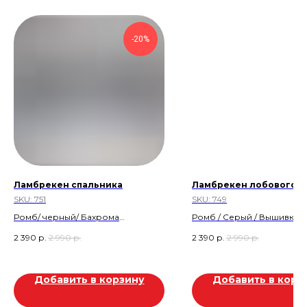
-20%
Ламбрекен спальника
Ламбрекен лобового с
SKU:
751
SKU:
749
Ромб/ черный/ Бахрома
Ромб / Серый / Вышивка /
Скидка 20%
Бахрома
2 390
р.
2 990
р.
2 390
р.
2 990
р.
Скидка 600р
Скидка 20%
Скидка 600р
Товар находится в магазине:
Добавить в корзину
Добавить в корз
Тургай 2