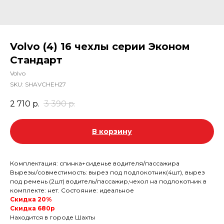
Volvo (4) 16 чехлы серии Эконом
Стандарт
Volvo
SKU:
SHAVCHEH27
2 710
р.
3 390
р.
В корзину
Комплектация: спинка+сиденье водителя/пассажира
Вырезы/совместимость: вырез под подлокотник(4шт), вырез
под ремень (2шт) водитель/пассажир,чехол на подлокотник в
комплекте: нет. Состояние: идеальное
Скидка 20%
Скидка 680р
Находится в городе Шахты