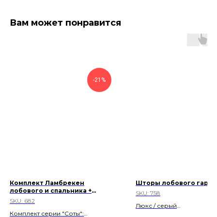
Вам может понравится
-21%
Комплект Ламбрекен
Шторы лобового гарм
лобового и спальника +
SKU:
758
боковые углы
SKU:
682
Люкс / серый
Комплект серии "Соты":
Скидка 22%