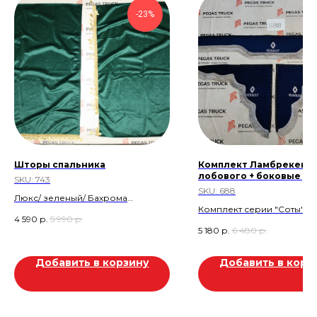
-23%
Шторы спальника
Комплект Ламбрекен
лобового + боковые уг
SKU:
743
SKU:
688
Люкс/ зеленый/ Бахрома
Комплект серии "Соты":
Скидка 20%
4 590
р.
5 990
р.
Ламбрекен лобового ( с
Скидка 1.400 р
5 180
р.
6 480
р.
вышивкой Renault) + бок
углы.
Стеганный велюр. Синий.
Добавить в корзину
Добавить в корз
Скидка 1.300 руб.