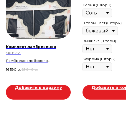
Серия (Шторы)
Шторы Цвет (Шторы)
Вышивка (Шторы)
Комплект ламбрекенов
SKU:
753
Бахрома (Шторы)
Ламбрекен лобового
стекла+Углы
16 590
р.
21 040
р.
боковые+Ламбрекен
спальника+Шторы
спальника+Шторы
Добавить в корзину
Добавить в корз
лобового+Прихваты