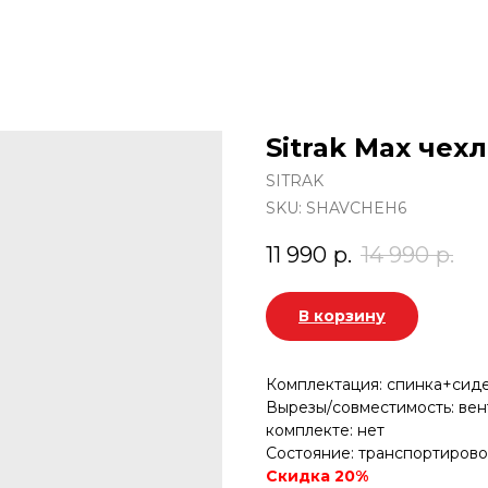
Sitrak Max чех
SITRAK
SKU:
SHAVCHEH6
11 990
р.
14 990
р.
В корзину
Комплектация:
спинка+сиде
Вырезы/совместимость: вен
комплекте: нет
Состояние: транспортиров
Скидка 20%