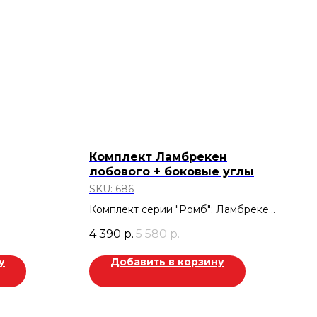
Комплект Ламбрекен
лобового + боковые углы
SKU:
686
Комплект серии "Ромб": Ламбрекен
лобового ( с вышивкой Сталинград)
4 390
р.
5 580
р.
+ боковые углы удлиненные.
Стеганная экокожа. Черный.
у
Добавить в корзину
Скидка 1.190 руб.