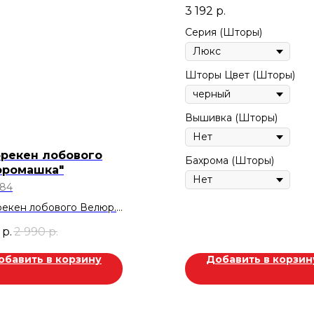
3 192
р.
Серия (Шторы)
Шторы Цвет (Шторы)
Вышивка (Шторы)
рекен лобового
Бахрома (Шторы)
оромашка"
84
екен лобового Велюр.
Синий.
р.
2 990
р.
ка 600 руб.
обавить в корзину
Добавить в корзин