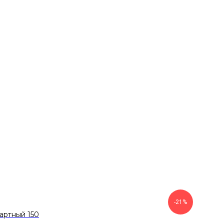
-21%
артный 150