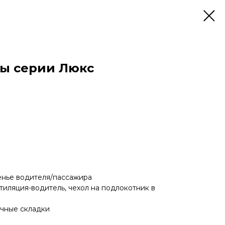
лы серии Люкс
нье водителя/пассажира
тиляция-водитель, чехол на подлокотник в
очные складки