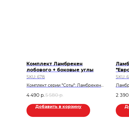
Комплект Ламбрекен
Ламб
лобового + боковые углы
"Евр
SKU:
678
SKU:
6
Комплект серии "Соты": Ламбрекен
Ламбр
лобового ( с вышивкой ТАТАРИН) +
Цвет: 
4 490
р.
5 580
р.
2 390
боковые углы.
Скид
Стеганный велюр. Бежевый.
Добавить в корзину
Д
Скидка 1.090 руб.