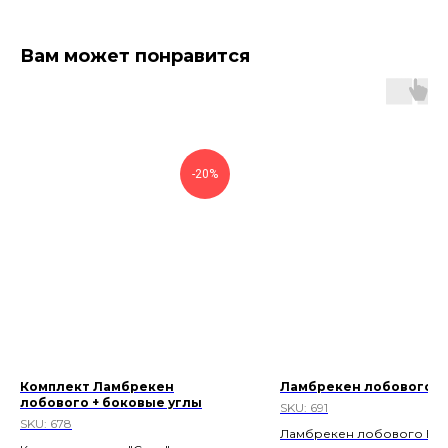
Вам может понравится
-20%
Комплект Ламбрекен
Ламбрекен лобового
лобового + боковые углы
SKU:
691
SKU:
678
Ламбрекен лобового Ве