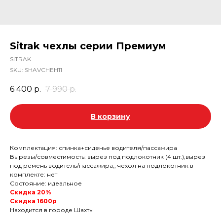
Sitrak чехлы серии Премиум
SITRAK
SKU:
SHAVCHEH11
6 400
р.
7 990
р.
В корзину
Комплектация: спинка+сиденье водителя/пассажира
Вырезы/совместимость: вырез под подлокотник (4 шт.),вырез
под ремень водитель/пассажира,, чехол на подлокотник в
комплекте: нет
Состояние: идеальное
Скидка 20%
Скидка 1600р
Находится в городе Шахты