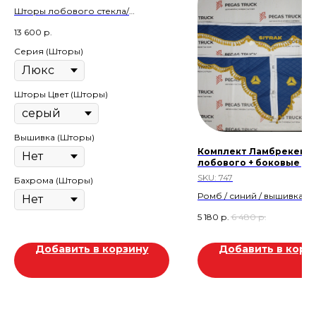
Шторы лобового стекла/
Гармошка
13 600
р.
Серия (Шторы)
Шторы Цвет (Шторы)
Вышивка (Шторы)
Комплект Ламбрекен
лобового + боковые уг
SKU:
747
Бахрома (Шторы)
Ромб / синий / вышивка /
Скидка 20%
5 180
р.
6 480
р.
Скидка 1.300р
Товар находится в магази
Добавить в корзину
Добавить в корз
Тургай 2