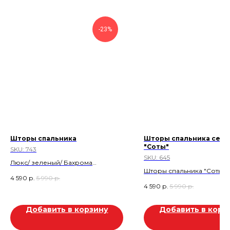
-23%
Шторы спальника
Шторы спальника сери
"Соты"
SKU:
743
SKU:
645
Люкс/ зеленый/ Бахрома
Шторы спальника "Соты" . 
Скидка 20%
4 590
р.
5 990
р.
Бежевый. Высота 150 см.
Скидка 1.400 р
4 590
р.
5 990
р.
Евростандарт
Добавить в корзину
Добавить в корз