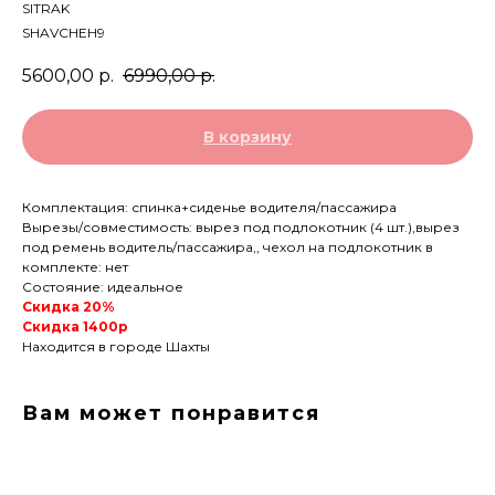
SITRAK
SHAVCHEH9
5600,00
р.
6990,00
р.
В корзину
Комплектация: спинка+сиденье водителя/пассажира
Вырезы/совместимость: вырез под подлокотник (4 шт.),вырез
под ремень водитель/пассажира,, чехол на подлокотник в
комплекте: нет
Состояние: идеальное
Скидка 20%
Скидка 1400р
Находится в городе Шахты
Вам может понравится