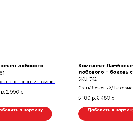
рекен лобового
Комплект Ламбрек
лобового + боковые
81
SKU:
742
екен лобового из замши.
 Красный.
Соты/ бежевый/ Бахрома
р.
2 990
р.
Скидка 20%
ка 600 руб.
5 180
р.
6 480
р.
Скидка 1.300р
обавить в корзину
Добавить в корзин
Товар находится в магази
2