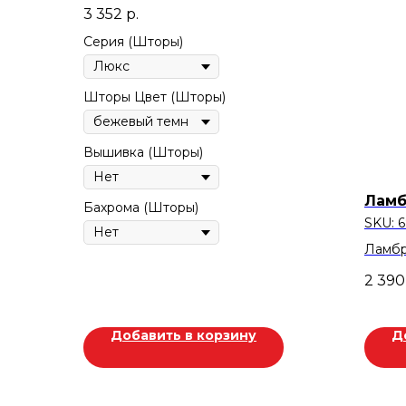
Стандартный 90
3 352
р.
Серия (Шторы)
Шторы Цвет (Шторы)
Вышивка (Шторы)
Ламб
Бахрома (Шторы)
SKU:
6
Ламбр
Цвет:
2 390
Скид
Добавить в корзину
Д