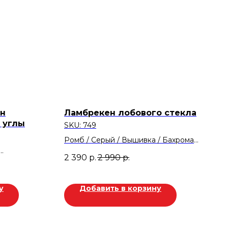
ен
Ламбрекен лобового стекла
 углы
SKU:
749
Ромб / Серый / Вышивка / Бахрома
Скидка 20%
2 390
р.
2 990
р.
Скидка 600р
у
Добавить в корзину
не: Тургай