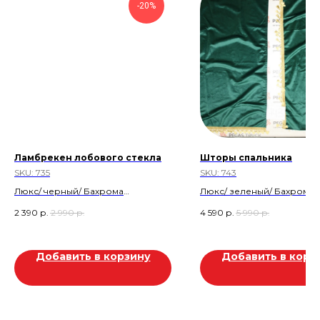
-20%
Ламбрекен лобового стекла
Шторы спальника
SKU:
735
SKU:
743
Люкс/ черный/ Бахрома
Люкс/ зеленый/ Бахрома
Скидка 20%
Скидка 20%
2 390
р.
2 990
р.
4 590
р.
5 990
р.
Скидка 600р
Скидка 1.400 р
Добавить в корзину
Добавить в корз