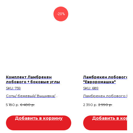
-20%
Комплект Ламбрекен
Ламбрекен лобового
лобового + боковые углы
"Евроромашка"
SKU:
759
SKU:
689
Соты/ бежевый/ Вышивка/
Ламбрекен лобового Ве
Бахрома
Цвет: Шоколад.
5 180
р.
6 480
р.
2 390
р.
2 990
р.
Скидка 20%
Скидка 600 руб.
Скидка 1.300р
Добавить в корзину
Добавить в корз
Товар находится в магазине:
Тургай 2