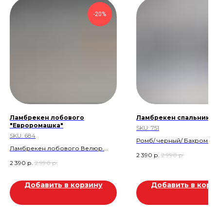
-20%
Ламбрекен лобового
Ламбрекен спальника
"Евроромашка"
SKU:
751
SKU:
684
Ромб/ черный/ Бахрома
Ламбрекен лобового Велюр.
Скидка 20%
2 390
р.
2 990
р.
Цвет: Синий.
Скидка 600р
2 390
р.
2 990
р.
Скидка 600 руб.
Товар находится в магази
Добавить в корзину
Добавить в корз
Тургай 2