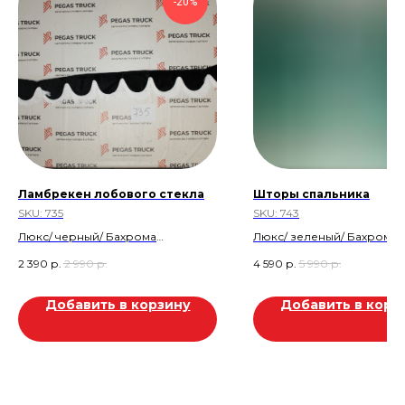
-20%
Ламбрекен лобового стекла
Шторы спальника
SKU:
735
SKU:
743
Люкс/ черный/ Бахрома
Люкс/ зеленый/ Бахрома
Скидка 20%
Скидка 20%
2 390
р.
2 990
р.
4 590
р.
5 990
р.
Скидка 600р
Скидка 1.400 р
Добавить в корзину
Добавить в корз